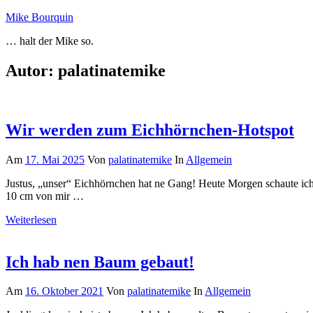
Zum
Mike Bourquin
Inhalt
… halt der Mike so.
springen
Autor:
palatinatemike
Wir werden zum Eichhörnchen-Hotspot
Am
17. Mai 2025
Von
palatinatemike
In
Allgemein
Justus, „unser“ Eichhörnchen hat ne Gang! Heute Morgen schaute ich 
10 cm von mir …
Weiterlesen
Ich hab nen Baum gebaut!
Am
16. Oktober 2021
Von
palatinatemike
In
Allgemein