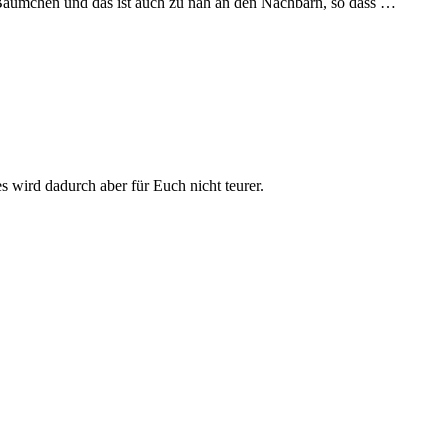
s Bäumchen und das ist auch zu nah an den Nachbarn, so dass …
 wird dadurch aber für Euch nicht teurer.