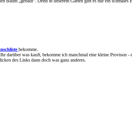
 einen Baum „gebaut“. Denn in unserem Garten gibt es nur ein schmale
nschliste
bekomme.
hr darüber was kauft, bekomme ich manchmal eine kleine Provison - es
 Klicken des Links dann doch was ganz anderes.