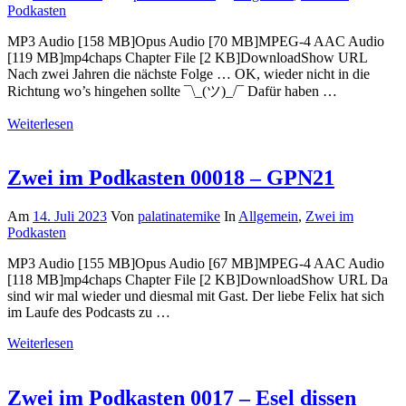
Podkasten
MP3 Audio [158 MB]Opus Audio [70 MB]MPEG-4 AAC Audio
[119 MB]mp4chaps Chapter File [2 KB]DownloadShow URL
Nach zwei Jahren die nächste Folge … OK, wieder nicht in die
Richtung wo’s hingehen sollte ¯\_(ツ)_/¯ Dafür haben …
Weiterlesen
Zwei im Podkasten 00018 – GPN21
Am
14. Juli 2023
Von
palatinatemike
In
Allgemein
,
Zwei im
Podkasten
MP3 Audio [155 MB]Opus Audio [67 MB]MPEG-4 AAC Audio
[118 MB]mp4chaps Chapter File [2 KB]DownloadShow URL Da
sind wir mal wieder und diesmal mit Gast. Der liebe Felix hat sich
im Laufe des Podcasts zu …
Weiterlesen
Zwei im Podkasten 0017 – Esel dissen