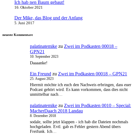
Ich hab nen Baum gebaut!
16. Oktober 2021
Der Mike, das Blog und der Anfang
5. Juni 2017
neueste Kommentare
palatinatemike
zu
Zwei im Podkasten 00018 –
GPN21
10. September 2023
Daaaanke!
Ein Freund
zu
Zwei im Podkasten 00018 – GPN21
25. August 2023
Hiermit möchte ich euch den Nachweis erbringen, dass euer
Podcast gehört wird. Es kann vorkommen, dass dies nicht
unmittelbar nach…
palatinatemike
zu
Zwei im Podkasten 0010 – Special:
MacherDaach 2018 Landau
8. Dezember 2018
sodale, sollte jetzt klappen - ich hab die Dateien nochmals
hochgeladen. Evtl. gab es Fehler gestern Abend übers
Freifunk. Ich…