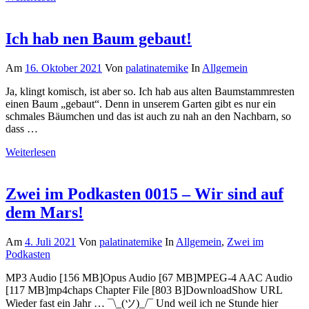
Ich hab nen Baum gebaut!
Am
16. Oktober 2021
Von
palatinatemike
In
Allgemein
Ja, klingt komisch, ist aber so. Ich hab aus alten Baumstammresten
einen Baum „gebaut“. Denn in unserem Garten gibt es nur ein
schmales Bäumchen und das ist auch zu nah an den Nachbarn, so
dass …
Weiterlesen
Zwei im Podkasten 0015 – Wir sind auf
dem Mars!
Am
4. Juli 2021
Von
palatinatemike
In
Allgemein
,
Zwei im
Podkasten
MP3 Audio [156 MB]Opus Audio [67 MB]MPEG-4 AAC Audio
[117 MB]mp4chaps Chapter File [803 B]DownloadShow URL
Wieder fast ein Jahr … ¯\_(ツ)_/¯ Und weil ich ne Stunde hier