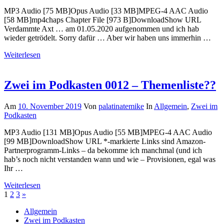
MP3 Audio [75 MB]Opus Audio [33 MB]MPEG-4 AAC Audio
[58 MB]mp4chaps Chapter File [973 B]DownloadShow URL
Verdammte Axt … am 01.05.2020 aufgenommen und ich hab
wieder getrödelt. Sorry dafür … Aber wir haben uns immerhin …
Weiterlesen
Zwei im Podkasten 0012 – Themenliste??
Am
10. November 2019
Von
palatinatemike
In
Allgemein
,
Zwei im
Podkasten
MP3 Audio [131 MB]Opus Audio [55 MB]MPEG-4 AAC Audio
[99 MB]DownloadShow URL *-markierte Links sind Amazon-
Partnerprogramm-Links – da bekomme ich manchmal (und ich
hab’s noch nicht verstanden wann und wie – Provisionen, egal was
Ihr …
Weiterlesen
Seitennummerierung
Nächste
1
2
3
»
Beiträge
der
Allgemein
Zwei im Podkasten
Beiträge