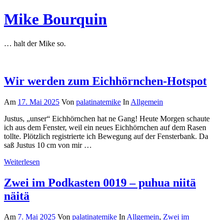
Zum
Mike Bourquin
Inhalt
springen
… halt der Mike so.
Wir werden zum Eichhörnchen-Hotspot
Am
17. Mai 2025
Von
palatinatemike
In
Allgemein
Justus, „unser“ Eichhörnchen hat ne Gang! Heute Morgen schaute
ich aus dem Fenster, weil ein neues Eichhörnchen auf dem Rasen
tollte. Plötzlich registrierte ich Bewegung auf der Fensterbank. Da
saß Justus 10 cm von mir …
Weiterlesen
Zwei im Podkasten 0019 – puhua niitä
näitä
Am
7. Mai 2025
Von
palatinatemike
In
Allgemein
,
Zwei im