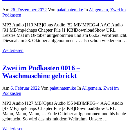
Am
26. Dezember 2022
Von
palatinatemike
In
Allgemein
,
Zwei im
Podkasten
MP3 Audio [119 MB]Opus Audio [52 MB]MPEG-4 AAC Audio
[91 MB]mp4chaps Chapter File [1 KB]DownloadShow URL
Letztes Mal im Oktober aufgenommen und am 06.02. veröffentlicht.
Diesmal am 23. Oktober aufgenommen … also schon wieder ein …
Weiterlesen
Zwei im Podkasten 0016 –
Waschmaschine gebrickt
Am
6. Februar 2022
Von
palatinatemike
In
Allgemein
,
Zwei im
Podkasten
MP3 Audio [127 MB]Opus Audio [55 MB]MPEG-4 AAC Audio
[97 MB]mp4chaps Chapter File [3 KB]DownloadShow URL
Mann, Mann, Mann, … Ende Oktober aufgenommen und bis heute
gebraucht. So wird das nix mit dem Weltruhm. Unsere …
Weiterlesen